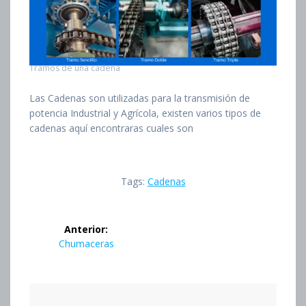
Tramos de una cadena
Las Cadenas son utilizadas para la transmisión de
potencia Industrial y Agrícola, existen varios tipos de
cadenas aquí encontraras cuales son
Tags:
Cadenas
Navegación
Anterior:
de
Entrada
Chumaceras
anterior:
entradas