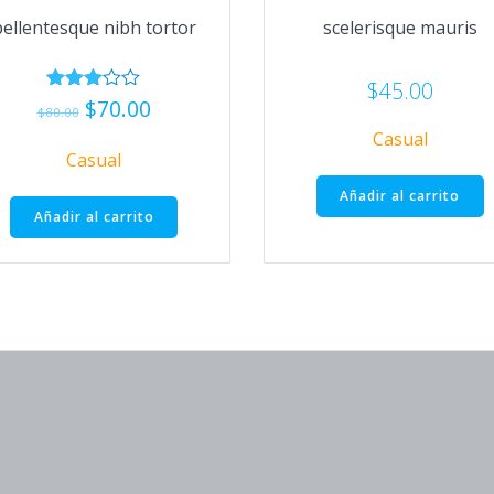
pellentesque nibh tortor
scelerisque mauris
$
45.00
El
El
$
70.00
Valorad
$
80.00
o con
precio
precio
Casual
3.00
original
actual
de 5
Casual
era:
es:
Añadir al carrito
$80.00.
$70.00.
Añadir al carrito