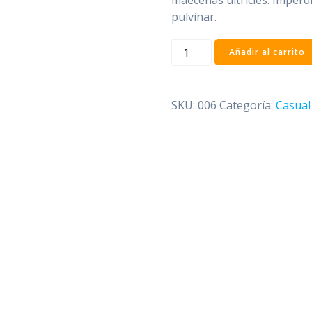
pulvinar.
Donec
Añadir al carrito
ultrices
tincidunt
arcu
SKU:
006
Categoría:
Casual
non
sodales
cantidad