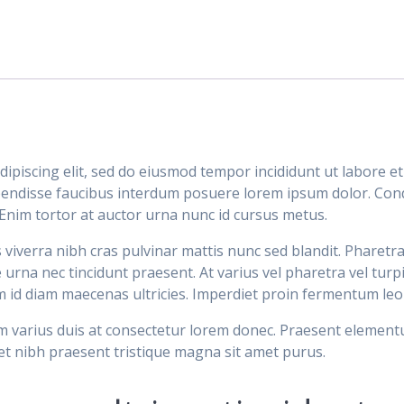
ipiscing elit, sed do eiusmod tempor incididunt ut labore e
spendisse faucibus interdum posuere lorem ipsum dolor. C
 Enim tortor at auctor urna nunc id cursus metus.
 viverra nibh cras pulvinar mattis nunc sed blandit. Pharetra
 urna nec tincidunt praesent. At varius vel pharetra vel tu
 id diam maecenas ultricies. Imperdiet proin fermentum leo 
m varius duis at consectetur lorem donec. Praesent elementum 
quet nibh praesent tristique magna sit amet purus.