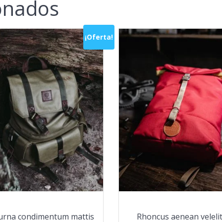
ionados
¡Oferta!
urna condimentum mattis
Rhoncus aenean veleli