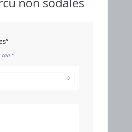
arcu non sodales
es”
s con
*