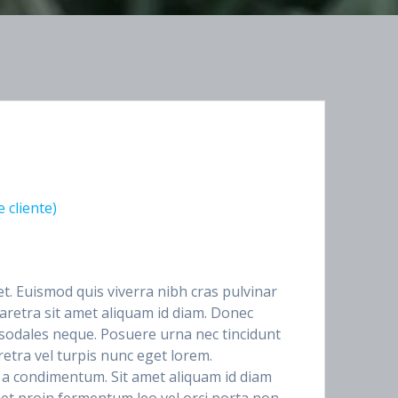
 cliente)
et. Euismod quis viverra nibh cras pulvinar
aretra sit amet aliquam id diam. Donec
n sodales neque. Posuere urna nec tincidunt
retra vel turpis nunc eget lorem.
a condimentum. Sit amet aliquam id diam
iet proin fermentum leo vel orci porta non