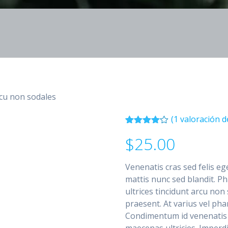
rcu non sodales
(
1
valoración de
Valorado
1
$
25.00
con
4.00
de 5 en
base a
valoración
Venenatis cras sed felis eg
de un
mattis nunc sed blandit. Ph
cliente
ultrices tincidunt arcu no
praesent. At varius vel pha
Condimentum id venenatis 
maecenas ultricies. Imperd