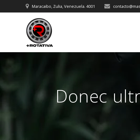
Saltar
Maracaibo, Zulia, Venezuela. 4001
contacto@mas
al
contenido
Donec ultr