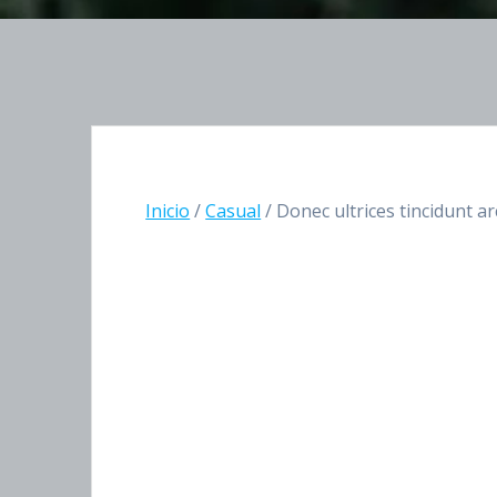
Inicio
/
Casual
/ Donec ultrices tincidunt a